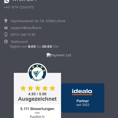
+49 1579-2360170
Vertrag widerrufen
Oeynhausener Str. 54, 32584 Löhne
support@kaufbei.tv
05731-245 15 90
Telefonisch
Täglich von
bis
Uhr
8:00
20:00