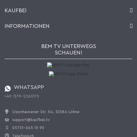
Kontakt
KAUFBEI
Warenkorb
Konto
Über uns
INFORMATIONEN
Mein Wunschzettel
Händler & Hersteller
Wie bestellen?
Kaufbei TV Livestream
Impressum
Newsletter
Jobs
AGB
BEM TV UNTERWEGS
Kaufbei Magazin
Datenschutz
SCHAUEN!
Affiliateprogramm
Zahlung und Versand
Katalog
Widerrufsbelehrung
Batterieverordnung
Bestellen aus der Schweiz
WHATSAPP
+49 1579-2360170
Vertrag widerrufen
Oeynhausener Str. 54, 32584 Löhne
support@kaufbei.tv
05731-245 15 90
Telefonisch