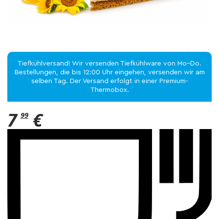
Tiefkühlversand! Wir versenden Tiefkühlware von Mo–Do.
Bestellungen, die bis 12:00 Uhr eingehen, versenden wir am
selben Tag. Der Versand erfolgt in einer Premium-
Thermobox.
7
€
99