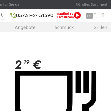
n für Sie da
Großes Sortiment
Kaufbei TV
05731-2451590
DE
Livestream
Angebote
Schmuck
Grillen
2
€
19