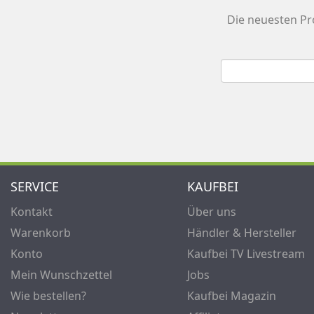
Die neuesten Pr
SERVICE
KAUFBEI
Kontakt
Über uns
Warenkorb
Händler & Hersteller
Konto
Kaufbei TV Livestream
Mein Wunschzettel
Jobs
Wie bestellen?
Kaufbei Magazin