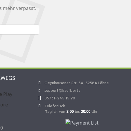
s mehr verpasst.
RWEGS
Oeynhausener Str. 54, 32584 Löhne
support@kaufbei.tv
05731-245 15 90
Telefonisch
8:00
20:00
Täglich von
bis
Uhr
70