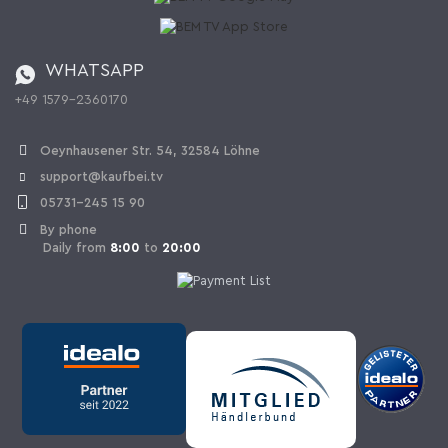
Catalog
Cancellation policy
Battery ordinance
WHATSAPP
Ordering from Switzerland
+49 1579-2360170
Withdraw Contract
Oeynhausener Str. 54, 32584 Löhne
support@kaufbei.tv
05731-245 15 90
By phone
Daily from
8:00
to
20:00