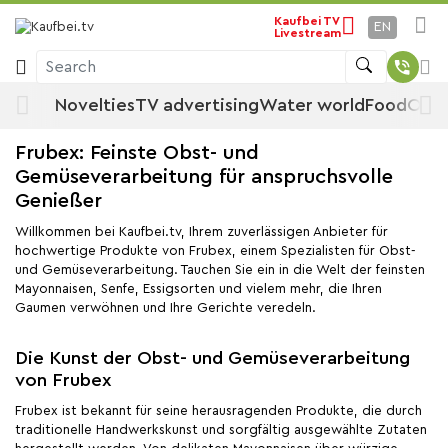
Frubex
Kaufbei TV
Home
By manufacturer
EN
Livestream
Search
Frubex
Novelties
TV advertising
Water world
Food
Offe
Frubex: Feinste Obst- und
Gemüseverarbeitung für anspruchsvolle
Genießer
Willkommen bei Kaufbei.tv, Ihrem zuverlässigen Anbieter für
hochwertige Produkte von Frubex, einem Spezialisten für Obst-
und Gemüseverarbeitung. Tauchen Sie ein in die Welt der feinsten
Mayonnaisen, Senfe, Essigsorten und vielem mehr, die Ihren
Gaumen verwöhnen und Ihre Gerichte veredeln.
Die Kunst der Obst- und Gemüseverarbeitung
von Frubex
Frubex ist bekannt für seine herausragenden Produkte, die durch
traditionelle Handwerkskunst und sorgfältig ausgewählte Zutaten