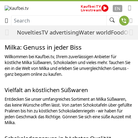
Milka
Home
By manufacturer
Kaufbei TV
EN
Livestream
Search
Milka
Novelties
TV advertising
Water world
Food
Offer
Milka: Genuss in jeder Biss
Willkommen bei Kaufbei.tv, Ihrem zuverlässigen Anbieter für
köstliche Milka Süßwaren, Schokoladen und vieles mehr. Tauchen Sie
ein in die Welt von Milka und erleben Sie unvergleichlichen Genuss -
ganz bequem online zu kaufen.
Vielfalt an köstlichen Süßwaren
Entdecken Sie unser umfangreiches Sortiment an Milka Süßwaren,
das keine Wünsche offen lässt. Von zarten Schokotafeln über gefüllte
Pralinen bis hin zu köstlichen Schokoladenriegeln - wir haben für
jeden Geschmack das Richtige. Gönnen Sie sich eine süße Auszeit mit
Milka.