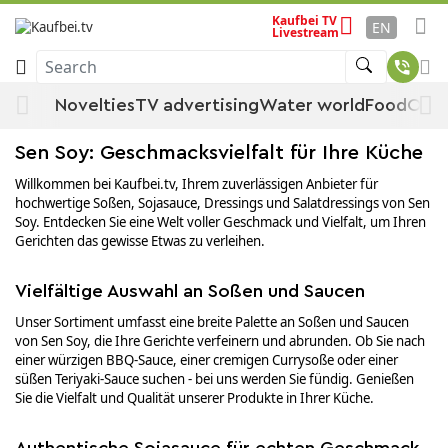
Kaufbei TV
Sen Soy
Home
By manufacturer
EN
Livestream
Search
Sen Soy
Novelties
TV advertising
Water world
Food
Offe
Sen Soy: Geschmacksvielfalt für Ihre Küche
Willkommen bei Kaufbei.tv, Ihrem zuverlässigen Anbieter für
hochwertige Soßen, Sojasauce, Dressings und Salatdressings von Sen
Soy. Entdecken Sie eine Welt voller Geschmack und Vielfalt, um Ihren
Gerichten das gewisse Etwas zu verleihen.
Vielfältige Auswahl an Soßen und Saucen
Unser Sortiment umfasst eine breite Palette an Soßen und Saucen
von Sen Soy, die Ihre Gerichte verfeinern und abrunden. Ob Sie nach
einer würzigen BBQ-Sauce, einer cremigen Currysoße oder einer
süßen Teriyaki-Sauce suchen - bei uns werden Sie fündig. Genießen
Sie die Vielfalt und Qualität unserer Produkte in Ihrer Küche.