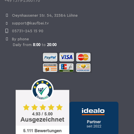
+49 1579-2360170
Withdraw Contract
Oeynhausener Str. 54, 32584 Löhne
support@kaufbei.tv
05731-245 15 90
By phone
8:00
20:00
Daily from
to