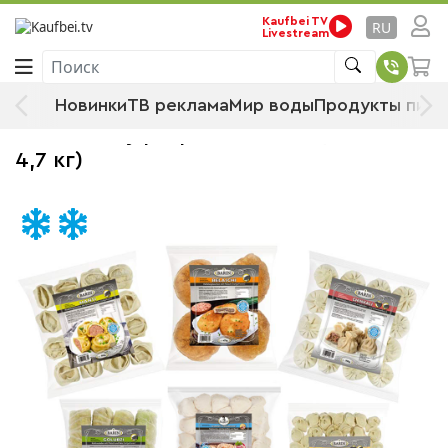
Стартовая страница
Продукты питания
Kaufbei TV
RU
Livestream
Замороженные продукты
Пицца и готовые блюда
Поиск
Готовые блюда
Мучные изделия
Новинки
ТВ реклама
Мир воды
Продукты пита
BARIN Набор "Попробуй всё" - 6
видов полуфабрикатов (общий вес ок.
4,7 кг)