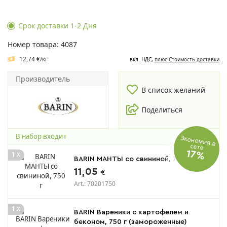
Срок доставки 1-2 Дня
Номер товара: 4087
12,74 €/кг
вкл. НДС,
плюс Cтоимость доставки
Производитель
В список желаний
Поделиться
В набор входит
Экономия в
сете
17%
x
1
BARIN МАНТЫ со свининой, 750 г
11,05
€
Art.: 70201750
x
1
BARIN Вареники с картофелем и
беконом, 750 г (замороженные)