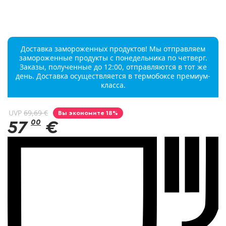
Доставка замороженных продуктов! Мы отправляем
замороженные продукты с понедельника по четверг.
Заказы, полученные до 12:00, отправляются в тот же
день. Доставка осуществляется в термобоксе премиум-
класса.
UVP
69,69 €
Вы экономите 18%
57
00
€