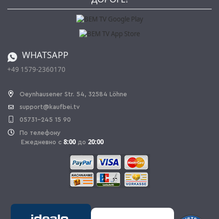
Партнерская программа
Оплата и Доставка
Каталог
Правила возврата
Регулировка батареи
Заказ из Швейцарии
WHATSAPP
+49 1579-2360170
OPAL_WITHDRAW_LINK_TEXT
Oeynhausener Str. 54, 32584 Löhne
support@kaufbei.tv
05731-245 15 90
По телефону
8:00
20:00
Ежедневно с
до