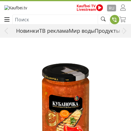
Kaufbei TV
Стартовая страница
Продукты питания
RU
Livestream
Продовольственные товары
Готовые блюда и консервы
Поиск
Овощи консервированные
Кубаночка Закуска из Баклажанов,
Новинки
ТВ реклама
Мир воды
Продукты пи
360г