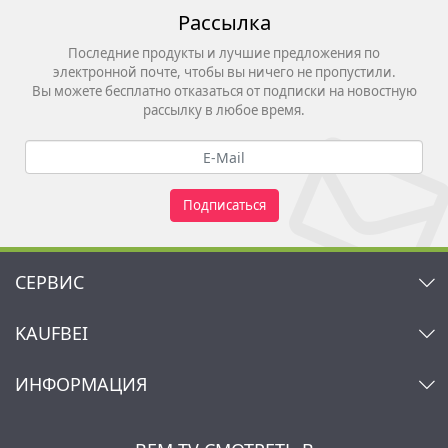
Рассылка
Последние продукты и лучшие предложения по
электронной почте, чтобы вы ничего не пропустили.
Вы можете бесплатно отказаться от подписки на новостную
рассылку в любое время.
Подписаться
СЕРВИС
Контакт
KAUFBEI
Корзина
Аккаунт
О нас
ИНФОРМАЦИЯ
Мой список желаний
Ритейлеры и Производители
Kaufbei TV Livestream
Impressum
Рассылка
Jobs
AGB