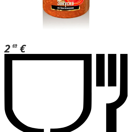
2
€
69