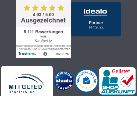
Телемагазин Kaufbei.tv - высококачественные, актуальные и