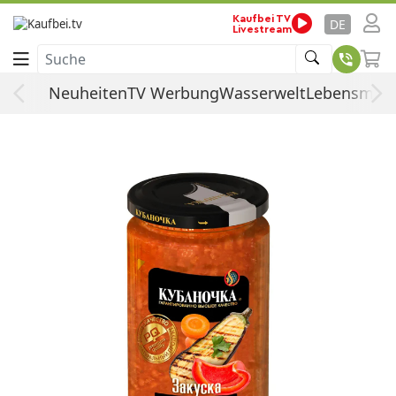
Startseite
Lebensmittel
Nahrungsmittel
Kaufbei TV
DE
Livestream
Fertiggerichte & Konserven
Gemüsekonserven
Suche
Kubanochka Auberginen-Vorspeise,
Neuheiten
TV Werbung
Wasserwelt
Lebensmitte
360g