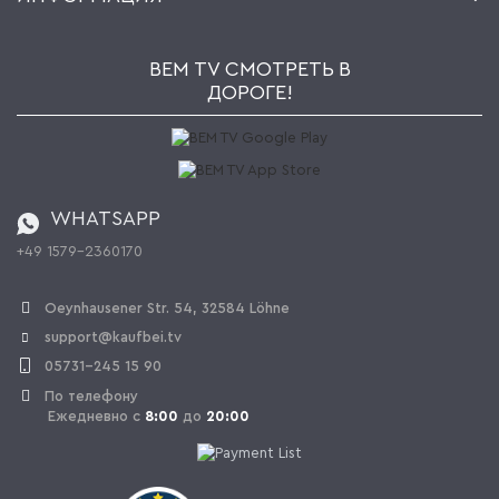
Мой список желаний
Ритейлеры и Производители
Kaufbei TV Livestream
Impressum
Рассылка
Jobs
AGB
BEM TV СМОТРЕТЬ В
Kaufbei Журнал
Политика конфиденциальности
ДОРОГЕ!
Партнерская программа
Оплата и Доставка
Каталог
Правила возврата
Регулировка батареи
Заказ из Швейцарии
WHATSAPP
+49 1579-2360170
OPAL_WITHDRAW_LINK_TEXT
Oeynhausener Str. 54, 32584 Löhne
support@kaufbei.tv
05731-245 15 90
По телефону
Ежедневно с
8:00
до
20:00