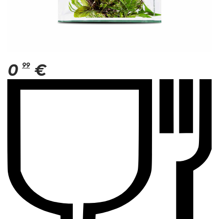
0
99
€