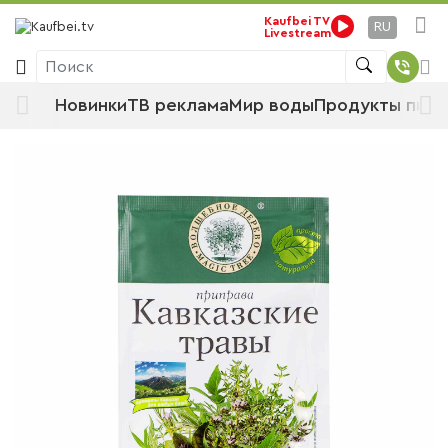
Kaufbei TV
Стартовая страница
Продукты питания
RU
Livestream
Продовольственные товары
Приправы и специи
Пряности
Поиск
Волшебное дерево Кавказские травы,
Новинки
ТВ реклама
Мир воды
Продукты пита
10 г