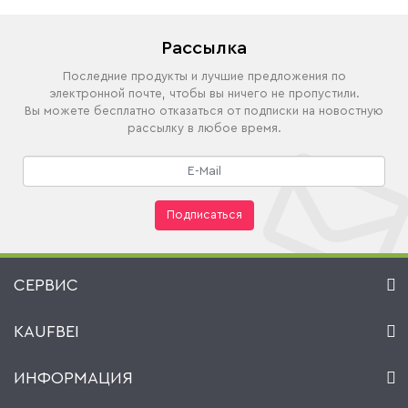
Рассылка
Последние продукты и лучшие предложения по
электронной почте, чтобы вы ничего не пропустили.
Вы можете бесплатно отказаться от подписки на новостную
рассылку в любое время.
Подписаться
СЕРВИС
Контакт
KAUFBEI
Корзина
Аккаунт
О нас
ИНФОРМАЦИЯ
Мой список желаний
Ритейлеры и Производители
Kaufbei TV Livestream