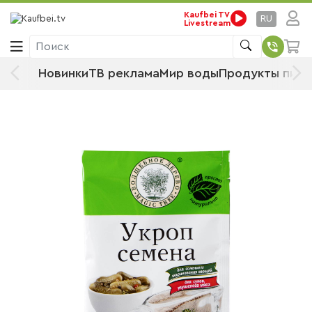
Kaufbei TV
Стартовая страница
Продукты питания
RU
Livestream
Продовольственные товары
Приправы и специи
Пряности
Поиск
Травы
Новинки
ТВ реклама
Мир воды
Продукты пита
Волшебное дерево Семена укропа, 20
г