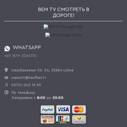
Impressum
Рассылка
Jobs
AGB
BEM TV СМОТРЕТЬ В
Kaufbei Журнал
Политика конфиденциальности
ДОРОГЕ!
Партнерская программа
Оплата и Доставка
Каталог
Правила возврата
Регулировка батареи
Заказ из Швейцарии
WHATSAPP
+49 1579-2360170
OPAL_WITHDRAW_LINK_TEXT
Oeynhausener Str. 54, 32584 Löhne
support@kaufbei.tv
05731-245 15 90
По телефону
Ежедневно с
8:00
до
20:00