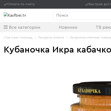
Оплата по счёту
Быстрая дос
Поиск
Все категории
Новинки
ТВ рек
Стартовая страница
Продукты питания
Продовольственные товары
Кубаночка Икра кабачко