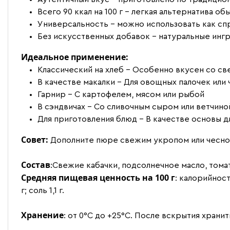
Всего 90 ккал на 100 г - легкая альтернатива о
Универсальность - можно использовать как спр
Без искусственных добавок - натуральные ин
Идеальное применение:
Классический на хлеб - Особенно вкусен со 
В качестве макалки - Для овощных палочек или 
Гарнир - С картофелем, мясом или рыбой
В сэндвичах - Со сливочным сыром или ветчино
Для приготовления блюд - В качестве основы д
Совет:
Дополните пюре свежим укропом или чеснок
Состав
:Свежие кабачки, подсолнечное масло, томат
Средняя пищевая ценность на 100 г
: калорийность
г; соль 1,1 г.
Хранение
: от 0°C до +25°C. После вскрытия храни