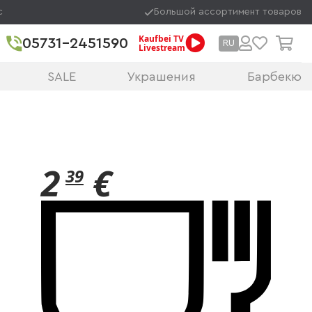
с
Большой ассортимент товаров
Kaufbei TV
05731-2451590
RU
Livestream
SALE
Украшения
Барбекю
2
€
39