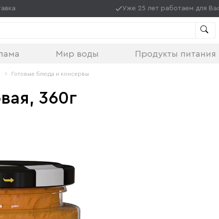
тавка
Уже 25 лет работаем для Ва
лама
Мир воды
Продукты питания
Готовые блюда и консервы
вая, 360г