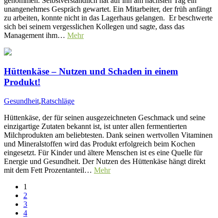
genommen. Selbstverständlich hat auf ihn am nächsten Tag ein
unangenehmes Gespräch gewartet. Ein Mitarbeiter, der früh anfängt
zu arbeiten, konnte nicht in das Lagerhaus gelangen. Er beschwerte
sich bei seinem vergesslichen Kollegen und sagte, dass das
Management ihm…
Mehr
Hüttenkäse – Nutzen und Schaden in einem
Produkt!
Gesundheit
,
Ratschläge
Hüttenkäse, der für seinen ausgezeichneten Geschmack und seine
einzigartige Zutaten bekannt ist, ist unter allen fermentierten
Milchprodukten am beliebtesten. Dank seinen wertvollen Vitaminen
und Mineralstoffen wird das Produkt erfolgreich beim Kochen
eingesetzt. Für Kinder und ältere Menschen ist es eine Quelle für
Energie und Gesundheit. Der Nutzen des Hüttenkäse hängt direkt
mit dem Fett Prozentanteil…
Mehr
1
2
3
4